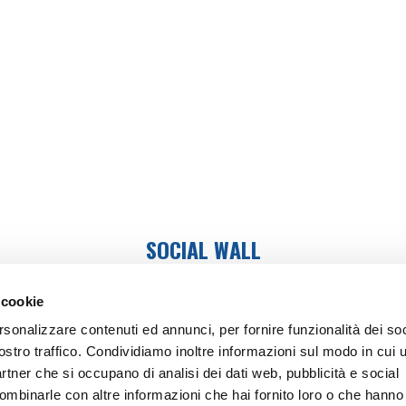
SOCIAL WALL
 cookie
SEGUICI SU:
rsonalizzare contenuti ed annunci, per fornire funzionalità dei soc
ostro traffico. Condividiamo inoltre informazioni sul modo in cui ut
 e impara
Punti vendita
Contattaci
100 Anni
partner che si occupano di analisi dei dati web, pubblicità e social
ombinarle con altre informazioni che hai fornito loro o che hanno