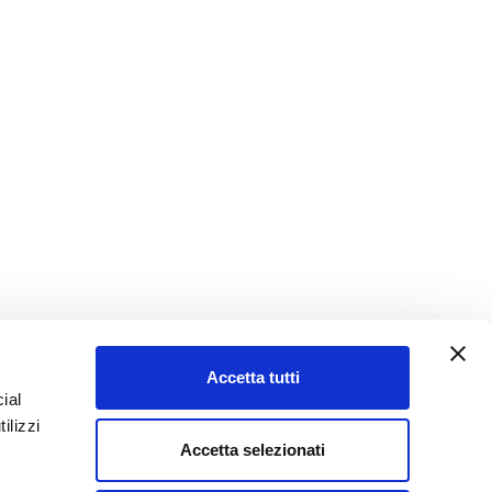
Accetta tutti
ial
ilizzi
Accetta selezionati