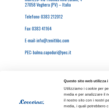
27058 Voghera (PV) – Italia
Telefono: 0383 212012
Fax: 0383 41164
E-mail:
info@zenithbc.com
PEC:
balma.capoduri@pec.it
Questo sito web utilizza i
Utilizziamo i cookie per pe
media e per analizzare il n
Chi siamo
Prodotti
Progetto scuole
Crea
il nostro sito con i nostri 
media, i quali potrebbero c