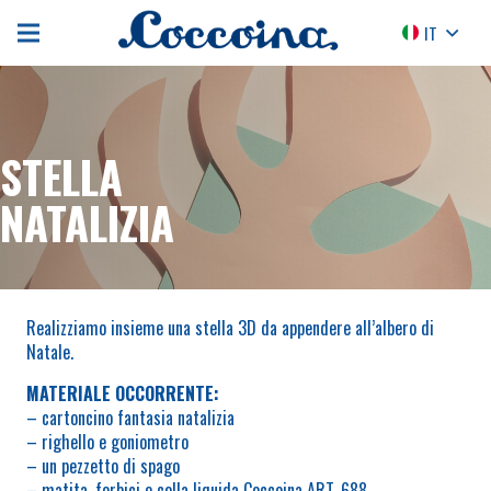
IT
STELLA
NATALIZIA
Realizziamo insieme una stella 3D da appendere all’albero di
Natale.
MATERIALE OCCORRENTE:
– cartoncino fantasia natalizia
– righello e goniometro
– un pezzetto di spago
– matita, forbici e colla liquida Coccoina ART. 688