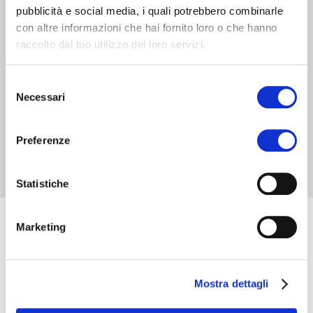
pubblicità e social media, i quali potrebbero combinarle
con altre informazioni che hai fornito loro o che hanno
raccolto dal tuo utilizzo dei loro servizi.
Selezione
Necessari
del
consenso
Preferenze
Statistiche
fase 8
Marketing
Applichiamo la colla sulla linguetta più lunga
Mostra dettagli